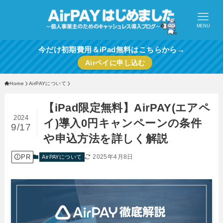
MENU
今だけ初期費用＆iPad無料はこちらから→
Airペイに申し込む
Home
AirPAYについて
【iPad限定無料】AirPAY(エアペ
2024
イ)導入0円キャンペーンの条件
9/17
や申込方法を詳しく解説
PR
2025年4月8日
AirPAYについて